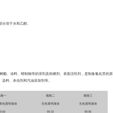
部分溶于水和乙醇。
、树酯、涂料、蜡制物等的溶剂及助燃剂、表面活性剂，是制备氯化苦的原
、染料、杀虫剂和汽油添加剂等。
规格一
规格二
规格三
黄色透明液体
无色透明液体
无色透明液体
9.00
99.50
99.90