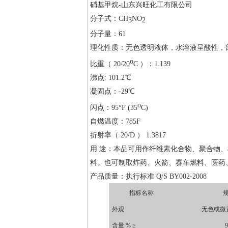
硝基甲烷-山东兴旺化工有限公司
分子式：CH
NO
3
2
分子量：61
理化性质：无色透明液体，水溶液呈酸性，
ο
比重（ 20/20
C ）：1.139
沸点: 101.2℃
凝固点：-29℃
ο
闪点：95°F (35
C)
自燃温度：785F
折射率（ 20/D ） 1.3817
用 途：本品可用作纤维素化合物、聚合物
料。也可制取炸药、火箭、赛车燃料、医药
产品质量：执行标准 Q/S BY002-2008
指标名称
外观
无色或微
含量 % ≥
9